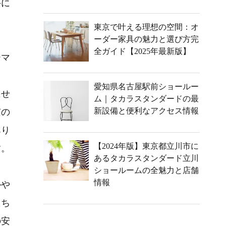
手に
東京で叶える理想の空間：オ
ーダー家具の魅力と選び方完
全ガイド【2025年最新版】
ーマ
え
愛知県名古屋駅前ショールー
にせ
ム｜タカラスタンダードの最
新設備と便利なアクセス情報
京の
あり
【2024年版】東京都立川市に
す。
あるタカラスタンダード立川
ショールームの全魅力と店舗
情報
ルや
たち
の安