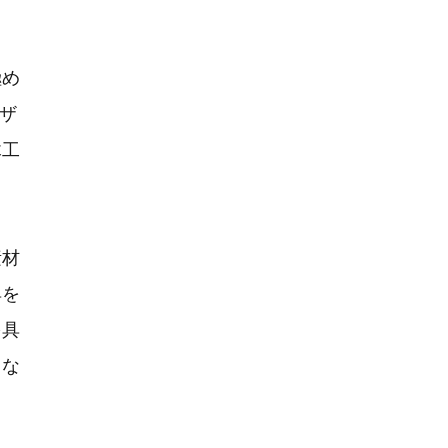
極め
ザ
木工
素材
具を
を具
とな